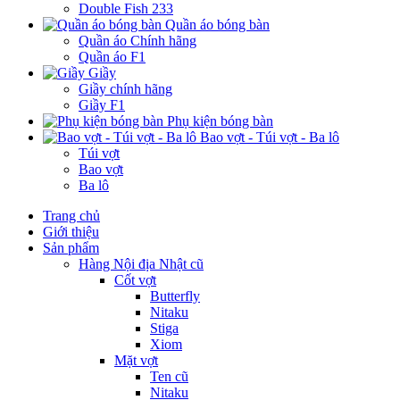
Double Fish 233
Quần áo bóng bàn
Quần áo Chính hãng
Quần áo F1
Giầy
Giầy chính hãng
Giầy F1
Phụ kiện bóng bàn
Bao vợt - Túi vợt - Ba lô
Túi vợt
Bao vợt
Ba lô
Trang chủ
Giới thiệu
Sản phẩm
Hàng Nội địa Nhật cũ
Cốt vợt
Butterfly
Nitaku
Stiga
Xiom
Mặt vợt
Ten cũ
Nitaku