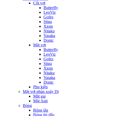
Cốt vợt
Butterfly
LeoViz
Gofes
Stiga
Xiom
Nitaku
Yasaka
Donic
Mặt vợt
Butterfly
LeoViz
Gofes
Stiga
Xiom
Nitaku
Yasaka
Donic
Phụ kiện
Mặt vợt phản xoáy Dị
Mặt gai
Mặt Anti
Bóng
Bóng tập
Bóng thi đấu