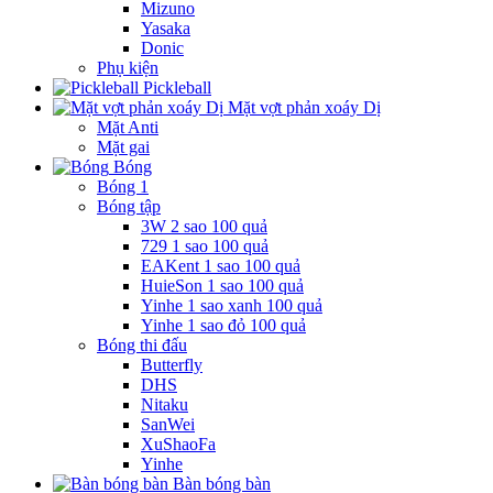
Mizuno
Yasaka
Donic
Phụ kiện
Pickleball
Mặt vợt phản xoáy Dị
Mặt Anti
Mặt gai
Bóng
Bóng 1
Bóng tập
3W 2 sao 100 quả
729 1 sao 100 quả
EAKent 1 sao 100 quả
HuieSon 1 sao 100 quả
Yinhe 1 sao xanh 100 quả
Yinhe 1 sao đỏ 100 quả
Bóng thi đấu
Butterfly
DHS
Nitaku
SanWei
XuShaoFa
Yinhe
Bàn bóng bàn