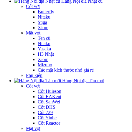
Hàng Nội địa Nhật cũ
Cốt vợt
Butterfly
Nitaku
Stiga
Xiom
Mặt vợt
Ten cũ
Nitaku
Yasaka
H3 Nhật
Xiom
Mizuno
Các mặt kích thước nhỏ giá rẻ
Phụ kiện
Hàng Nội địa Tàu mới
Cốt vợt
Cốt Huieson
Cốt EAKent
Cốt SanWei
Cốt DHS
Cốt 729
Cốt Yinhe
Cốt Reactor
Mặt vợt