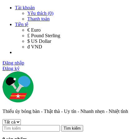
Tài khoản
Yêu thích (0)
Thanh toán
Tiền tệ
€ Euro
£ Pound Sterling
$ US Dollar
đ VND
Đăng nhập
Đăng ký
Thiếu úy bóng bàn - Thật thà - Uy tín - Nhanh nhẹn - Nhiệt tình
Tìm kiếm