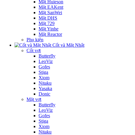
Mặt Huieson
Mặt EAKent
Mặt SanWei
Mặt DHS
Mặt 729
Mặt Yinhe
Mặt Reactor
Phụ kiện
Cốt và Mặt Nhật
Cốt vợt
Butterfly
LeoViz
Gofes
Stiga
Xiom
Nitaku
Yasaka
Donic
Mặt vợt
Butterfly
LeoViz
Gofes
Stiga
Xiom
Nitaku