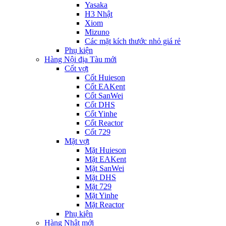
Yasaka
H3 Nhật
Xiom
Mizuno
Các mặt kích thước nhỏ giá rẻ
Phụ kiện
Hàng Nội địa Tàu mới
Cốt vợt
Cốt Huieson
Cốt EAKent
Cốt SanWei
Cốt DHS
Cốt Yinhe
Cốt Reactor
Cốt 729
Mặt vợt
Mặt Huieson
Mặt EAKent
Mặt SanWei
Mặt DHS
Mặt 729
Mặt Yinhe
Mặt Reactor
Phụ kiện
Hàng Nhật mới