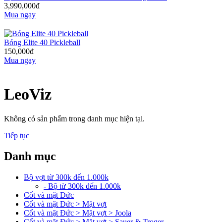
3,990,000đ
Mua ngay
Bóng Elite 40 Pickleball
150,000đ
Mua ngay
LeoViz
Không có sản phẩm trong danh mục hiện tại.
Tiếp tục
Danh mục
Bộ vợt từ 300k đến 1.000k
- Bộ từ 300k đến 1.000k
Cốt và mặt Đức
Cốt và mặt Đức > Mặt vợt
Cốt và mặt Đức > Mặt vợt > Joola
Cốt và mặt Đức > Mặt vợt > Sauer & Troger