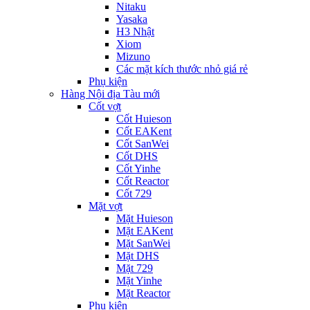
Nitaku
Yasaka
H3 Nhật
Xiom
Mizuno
Các mặt kích thước nhỏ giá rẻ
Phụ kiện
Hàng Nội địa Tàu mới
Cốt vợt
Cốt Huieson
Cốt EAKent
Cốt SanWei
Cốt DHS
Cốt Yinhe
Cốt Reactor
Cốt 729
Mặt vợt
Mặt Huieson
Mặt EAKent
Mặt SanWei
Mặt DHS
Mặt 729
Mặt Yinhe
Mặt Reactor
Phụ kiện