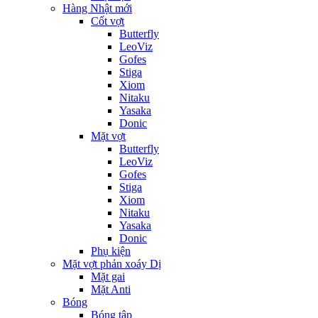
Hàng Nhật mới
Cốt vợt
Butterfly
LeoViz
Gofes
Stiga
Xiom
Nitaku
Yasaka
Donic
Mặt vợt
Butterfly
LeoViz
Gofes
Stiga
Xiom
Nitaku
Yasaka
Donic
Phụ kiện
Mặt vợt phản xoáy Dị
Mặt gai
Mặt Anti
Bóng
Bóng tập