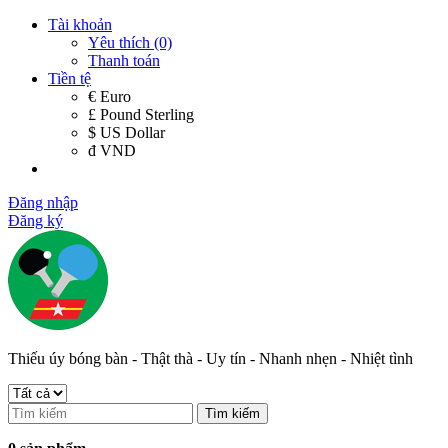
Tài khoản
Yêu thích (0)
Thanh toán
Tiền tệ
€ Euro
£ Pound Sterling
$ US Dollar
đ VND
Đăng nhập
Đăng ký
Thiếu úy bóng bàn - Thật thà - Uy tín - Nhanh nhẹn - Nhiệt tình
Tìm kiếm