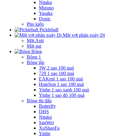
Nitaku
Mizuno
Yasaka
Donic
Phụ kiện
Pickleball
Mặt vợt phản xoáy Dị
Mặt Anti
Mặt gai
Bóng
Bóng 1
Bóng tập
3W 2 sao 100 quả
729 1 sao 100 quả
EAKent 1 sao 100 quả
HuieSon 1 sao 100 quả
Yinhe 1 sao xanh 100 quả
Yinhe 1 sao đỏ 100 quả
Bóng thi đấu
Butterfly
DHS
Nitaku
SanWei
XuShaoFa
Yinhe