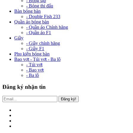
- Bóng tập
- Bóng thi đấu
Bàn bóng bàn
- Double Fish 233
Quần áo bóng bàn
- Quần áo Chính hãng
- Quần áo F1
Giầy
- Giầy chính hãng
- Giầy F1
Phụ kiện bóng bàn
Bao vợt - Túi vợt - Ba lô
- Túi vợt
- Bao vợt
- Ba lô
Đăng ký nhận tin
Đăng ký!