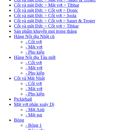
Cốt và mặt Đức > Mặt vợt > Tibhar
Cốt và mặt Đức > Cốt vợt > Donic
Cốt và mặt Đức > Cốt vợt > Joola
Cốt và mặt Đức > Cốt vợt > Sauer & Troger
Cốt và mặt Đức > Cốt vợt > Tibhar
Sản phẩm khuyến mại trong tháng
Hàng Nội địa Nhật cũ
- Cốt vợt
- Mặt vợt
- Phụ kiện
Hàng Nội địa Tàu mới
- Cốt vợt
- Mặt vợt
- Phụ kiện
Cốt và Mặt Nhật
- Cốt vợt
- Mặt vợt
- Phụ kiện
Pickleball
Mặt vợt phản xoáy Dị
- Mặt Anti
- Mặt gai
Bóng
- Bóng 1