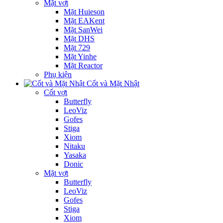
Mặt vợt
Mặt Huieson
Mặt EAKent
Mặt SanWei
Mặt DHS
Mặt 729
Mặt Yinhe
Mặt Reactor
Phụ kiện
Cốt và Mặt Nhật
Cốt vợt
Butterfly
LeoViz
Gofes
Stiga
Xiom
Nitaku
Yasaka
Donic
Mặt vợt
Butterfly
LeoViz
Gofes
Stiga
Xiom