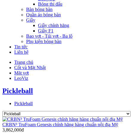
Bóng thi đấu
Bàn bóng bàn
Quần áo bóng bàn
Giầy
Giầy chính hãng
Giầy F1
Bao vợt - Túi vợt - Ba lô
Phụ kiện bóng bàn
Tin tức
Liên hệ
Trang chủ
Cốt và Mặt Nhật
Mặt vợt
LeoViz
Pickleball
Pickleball
CRBN³ TruFoam Genesis chính hãng hàng chuẩn nội địa Mỹ
3,862,000đ