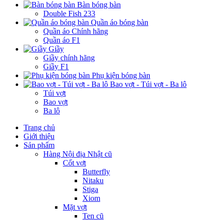
Bàn bóng bàn
Double Fish 233
Quần áo bóng bàn
Quần áo Chính hãng
Quần áo F1
Giầy
Giầy chính hãng
Giầy F1
Phụ kiện bóng bàn
Bao vợt - Túi vợt - Ba lô
Túi vợt
Bao vợt
Ba lô
Trang chủ
Giới thiệu
Sản phẩm
Hàng Nội địa Nhật cũ
Cốt vợt
Butterfly
Nitaku
Stiga
Xiom
Mặt vợt
Ten cũ