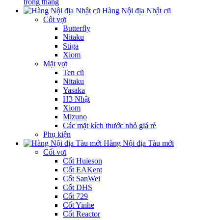
trong tháng
Hàng Nội địa Nhật cũ
Cốt vợt
Butterfly
Nitaku
Stiga
Xiom
Mặt vợt
Ten cũ
Nitaku
Yasaka
H3 Nhật
Xiom
Mizuno
Các mặt kích thước nhỏ giá rẻ
Phụ kiện
Hàng Nội địa Tàu mới
Cốt vợt
Cốt Huieson
Cốt EAKent
Cốt SanWei
Cốt DHS
Cốt 729
Cốt Yinhe
Cốt Reactor