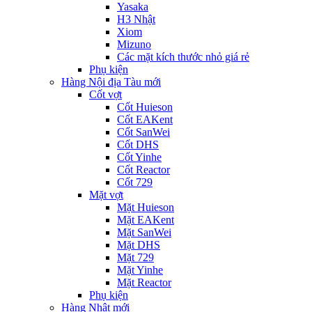
Yasaka
H3 Nhật
Xiom
Mizuno
Các mặt kích thước nhỏ giá rẻ
Phụ kiện
Hàng Nội địa Tàu mới
Cốt vợt
Cốt Huieson
Cốt EAKent
Cốt SanWei
Cốt DHS
Cốt Yinhe
Cốt Reactor
Cốt 729
Mặt vợt
Mặt Huieson
Mặt EAKent
Mặt SanWei
Mặt DHS
Mặt 729
Mặt Yinhe
Mặt Reactor
Phụ kiện
Hàng Nhật mới