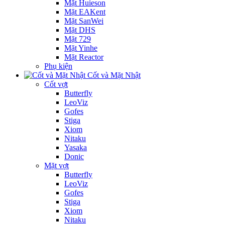
Mặt Huieson
Mặt EAKent
Mặt SanWei
Mặt DHS
Mặt 729
Mặt Yinhe
Mặt Reactor
Phụ kiện
Cốt và Mặt Nhật
Cốt vợt
Butterfly
LeoViz
Gofes
Stiga
Xiom
Nitaku
Yasaka
Donic
Mặt vợt
Butterfly
LeoViz
Gofes
Stiga
Xiom
Nitaku