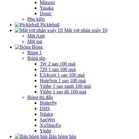
Mizuno
Yasaka
Donic
Phụ kiện
Pickleball
Mặt vợt phản xoáy Dị
Mặt Anti
Mặt gai
Bóng
Bóng 1
Bóng tập
3W 2 sao 100 quả
729 1 sao 100 quả
EAKent 1 sao 100 quả
HuieSon 1 sao 100 quả
Yinhe 1 sao xanh 100 quả
Yinhe 1 sao đỏ 100 quả
Bóng thi đấu
Butterfly
DHS
Nitaku
SanWei
XuShaoFa
Yinhe
Bàn bóng bàn