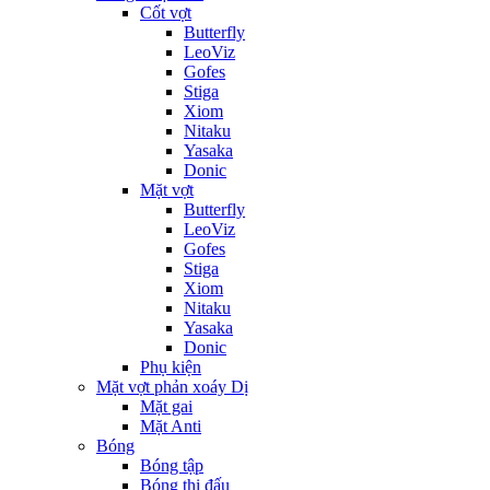
Cốt vợt
Butterfly
LeoViz
Gofes
Stiga
Xiom
Nitaku
Yasaka
Donic
Mặt vợt
Butterfly
LeoViz
Gofes
Stiga
Xiom
Nitaku
Yasaka
Donic
Phụ kiện
Mặt vợt phản xoáy Dị
Mặt gai
Mặt Anti
Bóng
Bóng tập
Bóng thi đấu