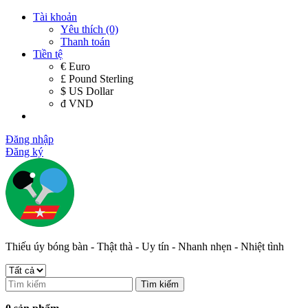
Tài khoản
Yêu thích (0)
Thanh toán
Tiền tệ
€ Euro
£ Pound Sterling
$ US Dollar
đ VND
Đăng nhập
Đăng ký
Thiếu úy bóng bàn - Thật thà - Uy tín - Nhanh nhẹn - Nhiệt tình
Tìm kiếm