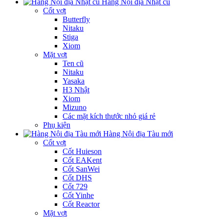
Hàng Nội địa Nhật cũ
Cốt vợt
Butterfly
Nitaku
Stiga
Xiom
Mặt vợt
Ten cũ
Nitaku
Yasaka
H3 Nhật
Xiom
Mizuno
Các mặt kích thước nhỏ giá rẻ
Phụ kiện
Hàng Nội địa Tàu mới
Cốt vợt
Cốt Huieson
Cốt EAKent
Cốt SanWei
Cốt DHS
Cốt 729
Cốt Yinhe
Cốt Reactor
Mặt vợt