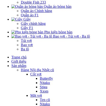
Double Fish 233
Quần áo bóng bàn
Quần áo Chính hãng
Quần áo F1
Giầy
Giầy chính hãng
Giầy F1
Phụ kiện bóng bàn
Bao vợt - Túi vợt - Ba lô
Túi vợt
Bao vợt
Ba lô
Trang chủ
Giới thiệu
Sản phẩm
Hàng Nội địa Nhật cũ
Cốt vợt
Butterfly
Nitaku
Stiga
Xiom
Mặt vợt
Ten cũ
Nitaku