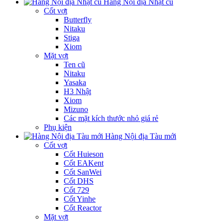
Hàng Nội địa Nhật cũ
Cốt vợt
Butterfly
Nitaku
Stiga
Xiom
Mặt vợt
Ten cũ
Nitaku
Yasaka
H3 Nhật
Xiom
Mizuno
Các mặt kích thước nhỏ giá rẻ
Phụ kiện
Hàng Nội địa Tàu mới
Cốt vợt
Cốt Huieson
Cốt EAKent
Cốt SanWei
Cốt DHS
Cốt 729
Cốt Yinhe
Cốt Reactor
Mặt vợt