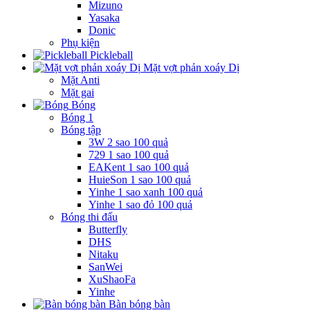
Mizuno
Yasaka
Donic
Phụ kiện
Pickleball
Mặt vợt phản xoáy Dị
Mặt Anti
Mặt gai
Bóng
Bóng 1
Bóng tập
3W 2 sao 100 quả
729 1 sao 100 quả
EAKent 1 sao 100 quả
HuieSon 1 sao 100 quả
Yinhe 1 sao xanh 100 quả
Yinhe 1 sao đỏ 100 quả
Bóng thi đấu
Butterfly
DHS
Nitaku
SanWei
XuShaoFa
Yinhe
Bàn bóng bàn