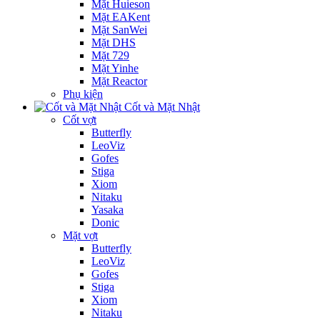
Mặt Huieson
Mặt EAKent
Mặt SanWei
Mặt DHS
Mặt 729
Mặt Yinhe
Mặt Reactor
Phụ kiện
Cốt và Mặt Nhật
Cốt vợt
Butterfly
LeoViz
Gofes
Stiga
Xiom
Nitaku
Yasaka
Donic
Mặt vợt
Butterfly
LeoViz
Gofes
Stiga
Xiom
Nitaku