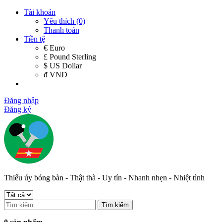
Tài khoản
Yêu thích (0)
Thanh toán
Tiền tệ
€ Euro
£ Pound Sterling
$ US Dollar
đ VND
Đăng nhập
Đăng ký
Thiếu úy bóng bàn - Thật thà - Uy tín - Nhanh nhẹn - Nhiệt tình
Tìm kiếm