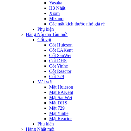
Yasaka
H3 Nhật
Xiom
Mizuno
Các mặt kích thước nhỏ giá rẻ
Phụ kiện
Hàng Nội địa Tàu mới
Cốt vợt
Cốt Huieson
Cốt EAKent
Cốt SanWei
Cốt DHS
Cốt Yinhe
Cốt Reactor
Cốt 729
Mặt vợt
Mặt Huieson
Mặt EAKent
Mặt SanWei
Mặt DHS
Mặt 729
Mặt Yinhe
Mặt Reactor
Phụ kiện
Hàng Nhật mới