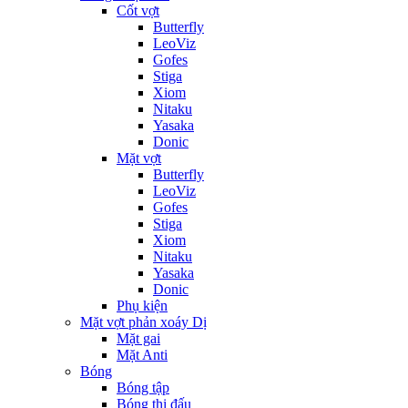
Cốt vợt
Butterfly
LeoViz
Gofes
Stiga
Xiom
Nitaku
Yasaka
Donic
Mặt vợt
Butterfly
LeoViz
Gofes
Stiga
Xiom
Nitaku
Yasaka
Donic
Phụ kiện
Mặt vợt phản xoáy Dị
Mặt gai
Mặt Anti
Bóng
Bóng tập
Bóng thi đấu