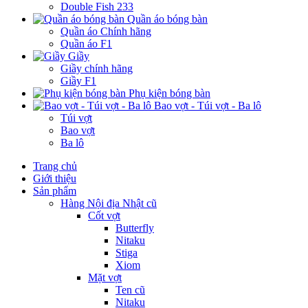
Double Fish 233
Quần áo bóng bàn
Quần áo Chính hãng
Quần áo F1
Giầy
Giầy chính hãng
Giầy F1
Phụ kiện bóng bàn
Bao vợt - Túi vợt - Ba lô
Túi vợt
Bao vợt
Ba lô
Trang chủ
Giới thiệu
Sản phẩm
Hàng Nội địa Nhật cũ
Cốt vợt
Butterfly
Nitaku
Stiga
Xiom
Mặt vợt
Ten cũ
Nitaku