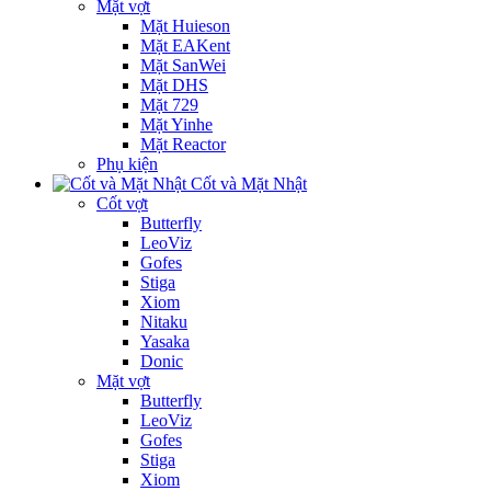
Mặt vợt
Mặt Huieson
Mặt EAKent
Mặt SanWei
Mặt DHS
Mặt 729
Mặt Yinhe
Mặt Reactor
Phụ kiện
Cốt và Mặt Nhật
Cốt vợt
Butterfly
LeoViz
Gofes
Stiga
Xiom
Nitaku
Yasaka
Donic
Mặt vợt
Butterfly
LeoViz
Gofes
Stiga
Xiom