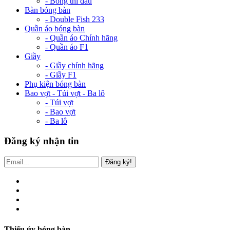
- Bóng thi đấu
Bàn bóng bàn
- Double Fish 233
Quần áo bóng bàn
- Quần áo Chính hãng
- Quần áo F1
Giầy
- Giầy chính hãng
- Giầy F1
Phụ kiện bóng bàn
Bao vợt - Túi vợt - Ba lô
- Túi vợt
- Bao vợt
- Ba lô
Đăng ký nhận tin
Đăng ký!
Thiếu úy bóng bàn