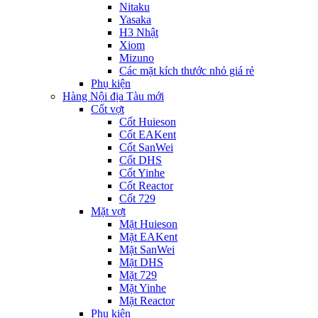
Nitaku
Yasaka
H3 Nhật
Xiom
Mizuno
Các mặt kích thước nhỏ giá rẻ
Phụ kiện
Hàng Nội địa Tàu mới
Cốt vợt
Cốt Huieson
Cốt EAKent
Cốt SanWei
Cốt DHS
Cốt Yinhe
Cốt Reactor
Cốt 729
Mặt vợt
Mặt Huieson
Mặt EAKent
Mặt SanWei
Mặt DHS
Mặt 729
Mặt Yinhe
Mặt Reactor
Phụ kiện