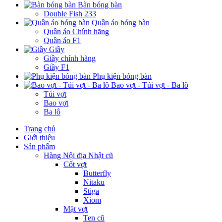
Bàn bóng bàn
Double Fish 233
Quần áo bóng bàn
Quần áo Chính hãng
Quần áo F1
Giầy
Giầy chính hãng
Giầy F1
Phụ kiện bóng bàn
Bao vợt - Túi vợt - Ba lô
Túi vợt
Bao vợt
Ba lô
Trang chủ
Giới thiệu
Sản phẩm
Hàng Nội địa Nhật cũ
Cốt vợt
Butterfly
Nitaku
Stiga
Xiom
Mặt vợt
Ten cũ