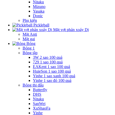
Nitaku
Mizuno
Yasaka
Donic
Phụ kiện
Pickleball
Mặt vợt phản xoáy Dị
Mặt Anti
Mặt gai
Bóng
Bóng 1
Bóng tập
3W 2 sao 100 quả
729 1 sao 100 quả
EAKent 1 sao 100 quả
HuieSon 1 sao 100 quả
Yinhe 1 sao xanh 100 quả
Yinhe 1 sao đỏ 100 quả
Bóng thi đấu
Butterfly
DHS
Nitaku
SanWei
XuShaoFa
Yinhe