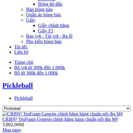
Bóng thi đấu
Bàn bóng bàn
Quần áo bóng bàn
Giầy
Giầy chính hãng
Giầy F1
Bao vợt - Túi vợt - Ba lô
Phụ kiện bóng bàn
Tin tức
Liên hệ
Trang chủ
Bộ vợt từ 300k đến 1.000k
Bộ từ 300k đến 1.000k
Pickleball
Pickleball
CRBN³ TruFoam Genesis chính hãng hàng chuẩn nội địa Mỹ
3,862,000đ
Mua ngay