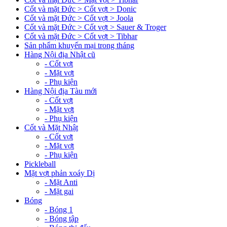
Cốt và mặt Đức > Cốt vợt > Donic
Cốt và mặt Đức > Cốt vợt > Joola
Cốt và mặt Đức > Cốt vợt > Sauer & Troger
Cốt và mặt Đức > Cốt vợt > Tibhar
Sản phẩm khuyến mại trong tháng
Hàng Nội địa Nhật cũ
- Cốt vợt
- Mặt vợt
- Phụ kiện
Hàng Nội địa Tàu mới
- Cốt vợt
- Mặt vợt
- Phụ kiện
Cốt và Mặt Nhật
- Cốt vợt
- Mặt vợt
- Phụ kiện
Pickleball
Mặt vợt phản xoáy Dị
- Mặt Anti
- Mặt gai
Bóng
- Bóng 1
- Bóng tập