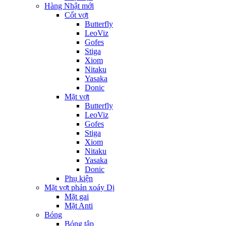
Hàng Nhật mới
Cốt vợt
Butterfly
LeoViz
Gofes
Stiga
Xiom
Nitaku
Yasaka
Donic
Mặt vợt
Butterfly
LeoViz
Gofes
Stiga
Xiom
Nitaku
Yasaka
Donic
Phụ kiện
Mặt vợt phản xoáy Dị
Mặt gai
Mặt Anti
Bóng
Bóng tập