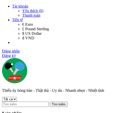
Tài khoản
Yêu thích (0)
Thanh toán
Tiền tệ
€ Euro
£ Pound Sterling
$ US Dollar
đ VND
Đăng nhập
Đăng ký
Thiếu úy bóng bàn - Thật thà - Uy tín - Nhanh nhẹn - Nhiệt tình
Tìm kiếm