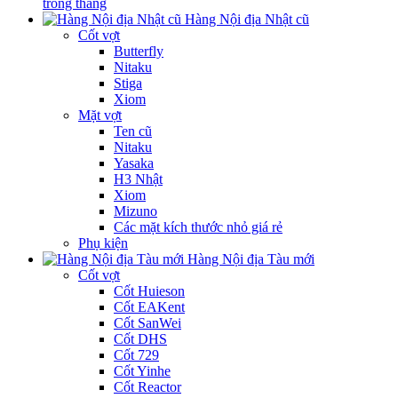
trong tháng
Hàng Nội địa Nhật cũ
Cốt vợt
Butterfly
Nitaku
Stiga
Xiom
Mặt vợt
Ten cũ
Nitaku
Yasaka
H3 Nhật
Xiom
Mizuno
Các mặt kích thước nhỏ giá rẻ
Phụ kiện
Hàng Nội địa Tàu mới
Cốt vợt
Cốt Huieson
Cốt EAKent
Cốt SanWei
Cốt DHS
Cốt 729
Cốt Yinhe
Cốt Reactor