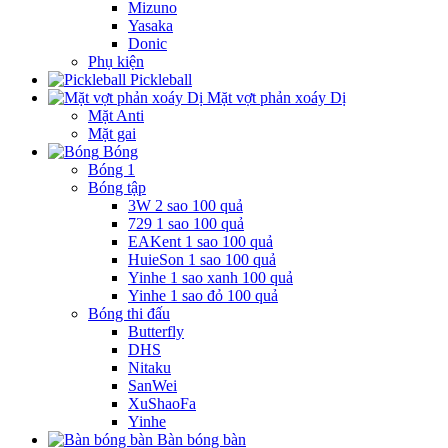
Mizuno
Yasaka
Donic
Phụ kiện
Pickleball
Mặt vợt phản xoáy Dị
Mặt Anti
Mặt gai
Bóng
Bóng 1
Bóng tập
3W 2 sao 100 quả
729 1 sao 100 quả
EAKent 1 sao 100 quả
HuieSon 1 sao 100 quả
Yinhe 1 sao xanh 100 quả
Yinhe 1 sao đỏ 100 quả
Bóng thi đấu
Butterfly
DHS
Nitaku
SanWei
XuShaoFa
Yinhe
Bàn bóng bàn