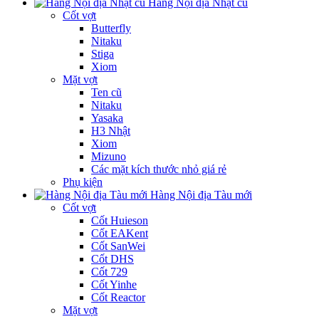
Hàng Nội địa Nhật cũ
Cốt vợt
Butterfly
Nitaku
Stiga
Xiom
Mặt vợt
Ten cũ
Nitaku
Yasaka
H3 Nhật
Xiom
Mizuno
Các mặt kích thước nhỏ giá rẻ
Phụ kiện
Hàng Nội địa Tàu mới
Cốt vợt
Cốt Huieson
Cốt EAKent
Cốt SanWei
Cốt DHS
Cốt 729
Cốt Yinhe
Cốt Reactor
Mặt vợt