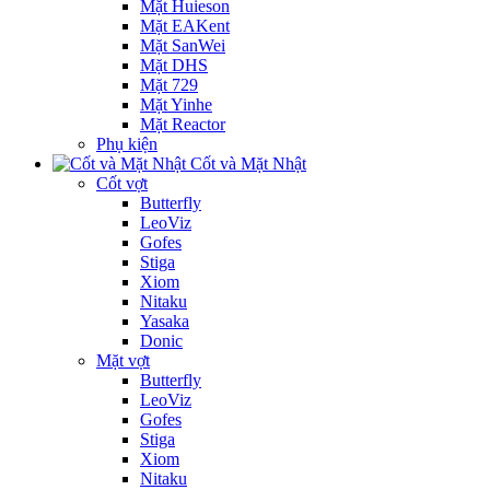
Mặt Huieson
Mặt EAKent
Mặt SanWei
Mặt DHS
Mặt 729
Mặt Yinhe
Mặt Reactor
Phụ kiện
Cốt và Mặt Nhật
Cốt vợt
Butterfly
LeoViz
Gofes
Stiga
Xiom
Nitaku
Yasaka
Donic
Mặt vợt
Butterfly
LeoViz
Gofes
Stiga
Xiom
Nitaku