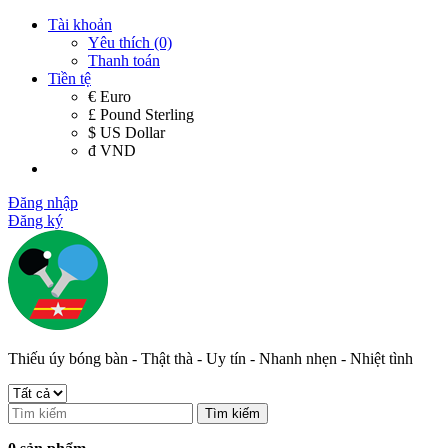
Tài khoản
Yêu thích (0)
Thanh toán
Tiền tệ
€ Euro
£ Pound Sterling
$ US Dollar
đ VND
Đăng nhập
Đăng ký
Thiếu úy bóng bàn - Thật thà - Uy tín - Nhanh nhẹn - Nhiệt tình
Tìm kiếm