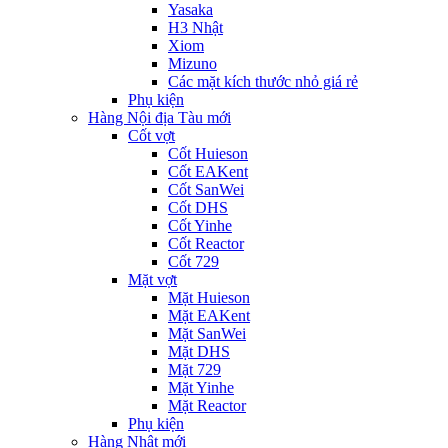
Yasaka
H3 Nhật
Xiom
Mizuno
Các mặt kích thước nhỏ giá rẻ
Phụ kiện
Hàng Nội địa Tàu mới
Cốt vợt
Cốt Huieson
Cốt EAKent
Cốt SanWei
Cốt DHS
Cốt Yinhe
Cốt Reactor
Cốt 729
Mặt vợt
Mặt Huieson
Mặt EAKent
Mặt SanWei
Mặt DHS
Mặt 729
Mặt Yinhe
Mặt Reactor
Phụ kiện
Hàng Nhật mới