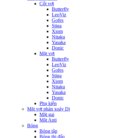
Cốt vợt
Butterfly
LeoViz
Gofes
Stiga
Xiom
Nitaku
Yasaka
Donic
Mặt vợt
Butterfly
LeoViz
Gofes
Stiga
Xiom
Nitaku
Yasaka
Donic
Phụ kiện
Mặt vợt phản xoáy Dị
Mặt gai
Mặt Anti
Bóng
Bóng tập
Bóng thi đấu