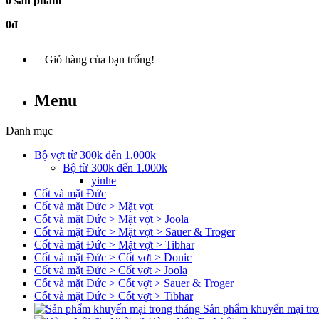
0 sản phẩm
0đ
Giỏ hàng của bạn trống!
Menu
Danh mục
Bộ vợt từ 300k đến 1.000k
Bộ từ 300k đến 1.000k
yinhe
Cốt và mặt Đức
Cốt và mặt Đức > Mặt vợt
Cốt và mặt Đức > Mặt vợt > Joola
Cốt và mặt Đức > Mặt vợt > Sauer & Troger
Cốt và mặt Đức > Mặt vợt > Tibhar
Cốt và mặt Đức > Cốt vợt > Donic
Cốt và mặt Đức > Cốt vợt > Joola
Cốt và mặt Đức > Cốt vợt > Sauer & Troger
Cốt và mặt Đức > Cốt vợt > Tibhar
Sản phẩm khuyến mại tro