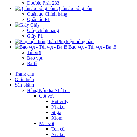
Double Fish 233
Quần áo bóng bàn
Quần áo Chính hãng
Quần áo F1
Giầy
Giầy chính hãng
Giầy F1
Phụ kiện bóng bàn
Bao vợt - Túi vợt - Ba lô
Túi vợt
Bao vợt
Ba lô
Trang chủ
Giới thiệu
Sản phẩm
Hàng Nội địa Nhật cũ
Cốt vợt
Butterfly
Nitaku
Stiga
Xiom
Mặt vợt
Ten cũ
Nitaku