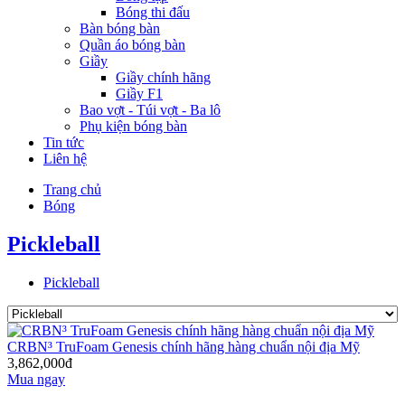
Bóng thi đấu
Bàn bóng bàn
Quần áo bóng bàn
Giầy
Giầy chính hãng
Giầy F1
Bao vợt - Túi vợt - Ba lô
Phụ kiện bóng bàn
Tin tức
Liên hệ
Trang chủ
Bóng
Pickleball
Pickleball
CRBN³ TruFoam Genesis chính hãng hàng chuẩn nội địa Mỹ
3,862,000đ
Mua ngay