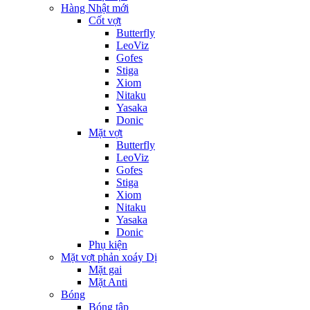
Hàng Nhật mới
Cốt vợt
Butterfly
LeoViz
Gofes
Stiga
Xiom
Nitaku
Yasaka
Donic
Mặt vợt
Butterfly
LeoViz
Gofes
Stiga
Xiom
Nitaku
Yasaka
Donic
Phụ kiện
Mặt vợt phản xoáy Dị
Mặt gai
Mặt Anti
Bóng
Bóng tập