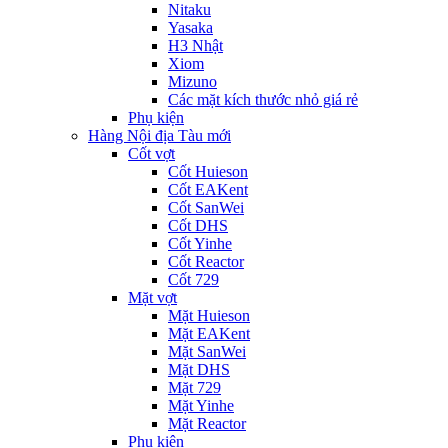
Nitaku
Yasaka
H3 Nhật
Xiom
Mizuno
Các mặt kích thước nhỏ giá rẻ
Phụ kiện
Hàng Nội địa Tàu mới
Cốt vợt
Cốt Huieson
Cốt EAKent
Cốt SanWei
Cốt DHS
Cốt Yinhe
Cốt Reactor
Cốt 729
Mặt vợt
Mặt Huieson
Mặt EAKent
Mặt SanWei
Mặt DHS
Mặt 729
Mặt Yinhe
Mặt Reactor
Phụ kiện