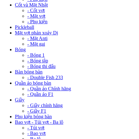
Cốt và Mặt Nhật
- Cốt vợt
- Mặt vợt
- Phụ kiện
Pickleball
Mặt vợt phản xoáy Dị
- Mặt Anti
- Mặt gai
Bóng
- Bóng 1
- Bóng tập
- Bóng thi đấu
Bàn bóng bàn
- Double Fish 233
Quần áo bóng bàn
- Quần áo Chính hãng
- Quần áo F1
Giầy
- Giầy chính hãng
- Giầy F1
Phụ kiện bóng bàn
Bao vợt - Túi vợt - Ba lô
- Túi vợt
- Bao vợt
- Ba lô