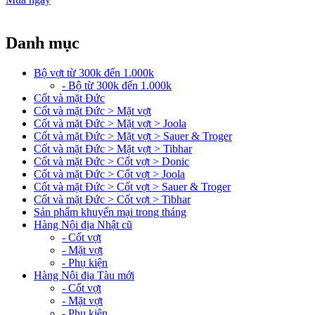
Danh mục
Bộ vợt từ 300k đến 1.000k
- Bộ từ 300k đến 1.000k
Cốt và mặt Đức
Cốt và mặt Đức > Mặt vợt
Cốt và mặt Đức > Mặt vợt > Joola
Cốt và mặt Đức > Mặt vợt > Sauer & Troger
Cốt và mặt Đức > Mặt vợt > Tibhar
Cốt và mặt Đức > Cốt vợt > Donic
Cốt và mặt Đức > Cốt vợt > Joola
Cốt và mặt Đức > Cốt vợt > Sauer & Troger
Cốt và mặt Đức > Cốt vợt > Tibhar
Sản phẩm khuyến mại trong tháng
Hàng Nội địa Nhật cũ
- Cốt vợt
- Mặt vợt
- Phụ kiện
Hàng Nội địa Tàu mới
- Cốt vợt
- Mặt vợt
- Phụ kiện