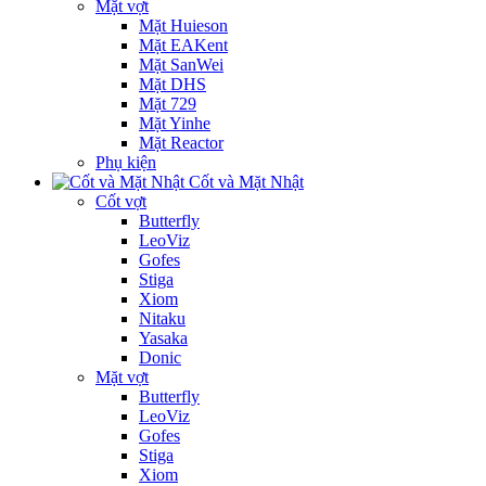
Mặt vợt
Mặt Huieson
Mặt EAKent
Mặt SanWei
Mặt DHS
Mặt 729
Mặt Yinhe
Mặt Reactor
Phụ kiện
Cốt và Mặt Nhật
Cốt vợt
Butterfly
LeoViz
Gofes
Stiga
Xiom
Nitaku
Yasaka
Donic
Mặt vợt
Butterfly
LeoViz
Gofes
Stiga
Xiom