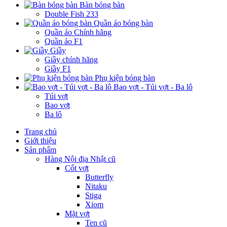
Bàn bóng bàn
Double Fish 233
Quần áo bóng bàn
Quần áo Chính hãng
Quần áo F1
Giầy
Giầy chính hãng
Giầy F1
Phụ kiện bóng bàn
Bao vợt - Túi vợt - Ba lô
Túi vợt
Bao vợt
Ba lô
Trang chủ
Giới thiệu
Sản phẩm
Hàng Nội địa Nhật cũ
Cốt vợt
Butterfly
Nitaku
Stiga
Xiom
Mặt vợt
Ten cũ