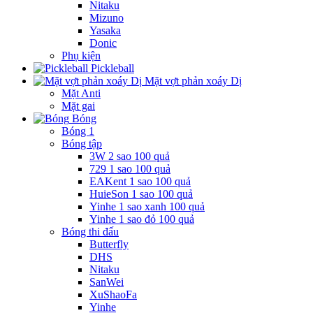
Nitaku
Mizuno
Yasaka
Donic
Phụ kiện
Pickleball
Mặt vợt phản xoáy Dị
Mặt Anti
Mặt gai
Bóng
Bóng 1
Bóng tập
3W 2 sao 100 quả
729 1 sao 100 quả
EAKent 1 sao 100 quả
HuieSon 1 sao 100 quả
Yinhe 1 sao xanh 100 quả
Yinhe 1 sao đỏ 100 quả
Bóng thi đấu
Butterfly
DHS
Nitaku
SanWei
XuShaoFa
Yinhe