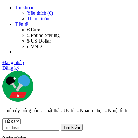
Tài khoản
Yêu thích (0)
Thanh toán
Tiền tệ
€ Euro
£ Pound Sterling
$ US Dollar
đ VND
Đăng nhập
Đăng ký
Thiếu úy bóng bàn - Thật thà - Uy tín - Nhanh nhẹn - Nhiệt tình
Tìm kiếm