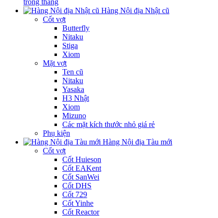
trong tháng
Hàng Nội địa Nhật cũ
Cốt vợt
Butterfly
Nitaku
Stiga
Xiom
Mặt vợt
Ten cũ
Nitaku
Yasaka
H3 Nhật
Xiom
Mizuno
Các mặt kích thước nhỏ giá rẻ
Phụ kiện
Hàng Nội địa Tàu mới
Cốt vợt
Cốt Huieson
Cốt EAKent
Cốt SanWei
Cốt DHS
Cốt 729
Cốt Yinhe
Cốt Reactor