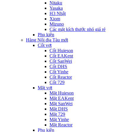
Nitaku
Yasaka
H3 Nhật
Xiom
Mizuno
Các mặt kích thước nhỏ giá rẻ
Phụ kiện
Hàng Nội địa Tàu mới
Cốt vợt
Cốt Huieson
Cốt EAKent
Cốt SanWei
Cốt DHS
Cốt Yinhe
Cốt Reactor
Cốt 729
Mặt vợt
Mặt Huieson
Mặt EAKent
Mặt SanWei
Mặt DHS
Mặt 729
Mặt Yinhe
Mặt Reactor
Phụ kiện