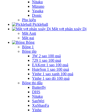
Nitaku
Mizuno
Yasaka
Donic
Phụ kiện
Pickleball
Mặt vợt phản xoáy Dị
Mặt Anti
Mặt gai
Bóng
Bóng 1
Bóng tập
3W 2 sao 100 quả
729 1 sao 100 quả
EAKent 1 sao 100 quả
HuieSon 1 sao 100 quả
Yinhe 1 sao xanh 100 quả
Yinhe 1 sao đỏ 100 quả
Bóng thi đấu
Butterfly
DHS
Nitaku
SanWei
XuShaoFa
Yinhe