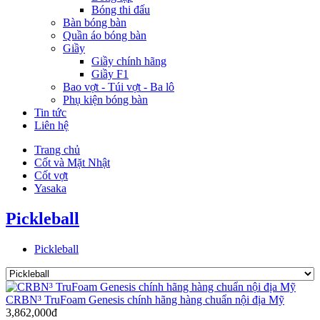
Bóng thi đấu
Bàn bóng bàn
Quần áo bóng bàn
Giầy
Giầy chính hãng
Giầy F1
Bao vợt - Túi vợt - Ba lô
Phụ kiện bóng bàn
Tin tức
Liên hệ
Trang chủ
Cốt và Mặt Nhật
Cốt vợt
Yasaka
Pickleball
Pickleball
CRBN³ TruFoam Genesis chính hãng hàng chuẩn nội địa Mỹ
3,862,000đ