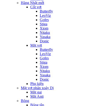
Hàng Nhật mới
Cốt vợt
Butterfly
LeoViz
Gofes
Stiga
Xiom
Nitaku
Yasaka
Donic
Mặt vợt
Butterfly
LeoViz
Gofes
Stiga
Xiom
Nitaku
Yasaka
Donic
Phụ kiện
Mặt vợt phản xoáy Dị
Mặt gai
Mặt Anti
Bóng
Bóng tập