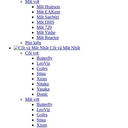
Mặt vợt
Mặt Huieson
Mặt EAKent
Mặt SanWei
Mặt DHS
Mặt 729
Mặt Yinhe
Mặt Reactor
Phụ kiện
Cốt và Mặt Nhật
Cốt vợt
Butterfly
LeoViz
Gofes
Stiga
Xiom
Nitaku
Yasaka
Donic
Mặt vợt
Butterfly
LeoViz
Gofes
Stiga
Xiom