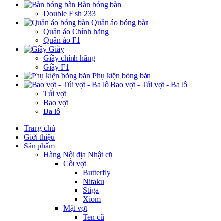
Bàn bóng bàn
Double Fish 233
Quần áo bóng bàn
Quần áo Chính hãng
Quần áo F1
Giầy
Giầy chính hãng
Giầy F1
Phụ kiện bóng bàn
Bao vợt - Túi vợt - Ba lô
Túi vợt
Bao vợt
Ba lô
Trang chủ
Giới thiệu
Sản phẩm
Hàng Nội địa Nhật cũ
Cốt vợt
Butterfly
Nitaku
Stiga
Xiom
Mặt vợt
Ten cũ