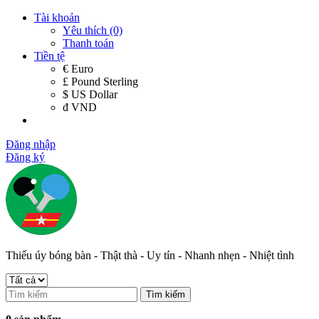
Tài khoản
Yêu thích (0)
Thanh toán
Tiền tệ
€ Euro
£ Pound Sterling
$ US Dollar
đ VND
Đăng nhập
Đăng ký
Thiếu úy bóng bàn - Thật thà - Uy tín - Nhanh nhẹn - Nhiệt tình
Tìm kiếm