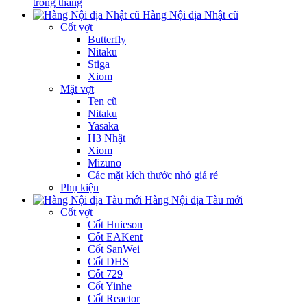
trong tháng
Hàng Nội địa Nhật cũ
Cốt vợt
Butterfly
Nitaku
Stiga
Xiom
Mặt vợt
Ten cũ
Nitaku
Yasaka
H3 Nhật
Xiom
Mizuno
Các mặt kích thước nhỏ giá rẻ
Phụ kiện
Hàng Nội địa Tàu mới
Cốt vợt
Cốt Huieson
Cốt EAKent
Cốt SanWei
Cốt DHS
Cốt 729
Cốt Yinhe
Cốt Reactor