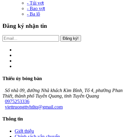
- Túi vợt
- Bao vợt
- Ba lô
Đăng ký nhận tin
Đăng ký!
Thiếu úy bóng bàn
Số nhà 09, đường Nhà khách Kim Bình, Tổ 4, phường Phan
Thiết, thành phố Tuyên Quang, tỉnh Tuyên Quang
0975253336
viettruongttvhtltq@gmail.com
Thông tin
Giới thiệu
Chính sách vận chuyển