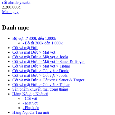
cốt alnade yasaka
2,200,000đ
Mua ngay
Danh mục
Bộ vợt từ 300k đến 1.000k
- Bộ từ 300k đến 1.000k
Cốt và mặt Đức
Cốt và mặt Đức > Mặt vợt
Cốt và mặt Đức > Mặt vợt > Joola
Cốt và mặt Đức > Mặt vợt > Sauer & Troger
Cốt và mặt Đức > Mặt vợt > Tibhar
Cốt và mặt Đức > Cốt vợt > Donic
Cốt và mặt Đức > Cốt vợt > Joola
Cốt và mặt Đức > Cốt vợt > Sauer & Troger
Cốt và mặt Đức > Cốt vợt > Tibhar
Sản phẩm khuyến mại trong tháng
Hàng Nội địa Nhật cũ
- Cốt vợt
- Mặt vợt
- Phụ kiện
Hàng Nội địa Tàu mới