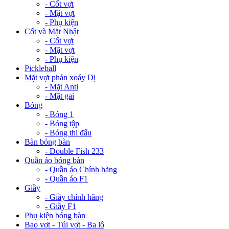
- Cốt vợt
- Mặt vợt
- Phụ kiện
Cốt và Mặt Nhật
- Cốt vợt
- Mặt vợt
- Phụ kiện
Pickleball
Mặt vợt phản xoáy Dị
- Mặt Anti
- Mặt gai
Bóng
- Bóng 1
- Bóng tập
- Bóng thi đấu
Bàn bóng bàn
- Double Fish 233
Quần áo bóng bàn
- Quần áo Chính hãng
- Quần áo F1
Giầy
- Giầy chính hãng
- Giầy F1
Phụ kiện bóng bàn
Bao vợt - Túi vợt - Ba lô