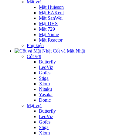
Mặt vợt
Mặt Huieson
Mặt EAKent
Mặt SanWei
Mặt DHS
Mặt 729
Mặt Yinhe
Mặt Reactor
Phụ kiện
Cốt và Mặt Nhật
Cốt vợt
Butterfly
LeoViz
Gofes
Stiga
Xiom
Nitaku
Yasaka
Donic
Mặt vợt
Butterfly
LeoViz
Gofes
Stiga
Xiom