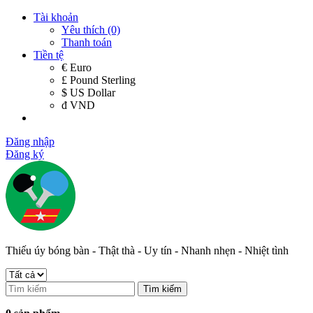
Tài khoản
Yêu thích (0)
Thanh toán
Tiền tệ
€ Euro
£ Pound Sterling
$ US Dollar
đ VND
Đăng nhập
Đăng ký
Thiếu úy bóng bàn - Thật thà - Uy tín - Nhanh nhẹn - Nhiệt tình
Tìm kiếm