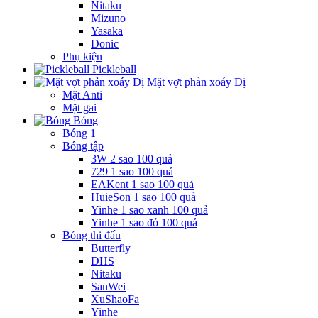
Nitaku
Mizuno
Yasaka
Donic
Phụ kiện
Pickleball
Mặt vợt phản xoáy Dị
Mặt Anti
Mặt gai
Bóng
Bóng 1
Bóng tập
3W 2 sao 100 quả
729 1 sao 100 quả
EAKent 1 sao 100 quả
HuieSon 1 sao 100 quả
Yinhe 1 sao xanh 100 quả
Yinhe 1 sao đỏ 100 quả
Bóng thi đấu
Butterfly
DHS
Nitaku
SanWei
XuShaoFa
Yinhe