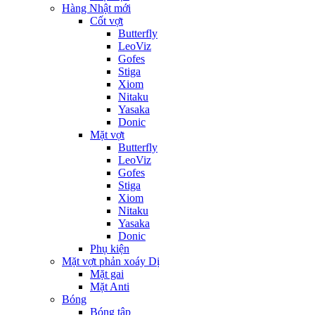
Hàng Nhật mới
Cốt vợt
Butterfly
LeoViz
Gofes
Stiga
Xiom
Nitaku
Yasaka
Donic
Mặt vợt
Butterfly
LeoViz
Gofes
Stiga
Xiom
Nitaku
Yasaka
Donic
Phụ kiện
Mặt vợt phản xoáy Dị
Mặt gai
Mặt Anti
Bóng
Bóng tập