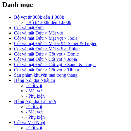
Danh mục
Bộ vợt từ 300k đến 1.000k
- Bộ từ 300k đến 1.000k
Cốt và mặt Đức
Cốt và mặt Đức > Mặt vợt
Cốt và mặt Đức > Mặt vợt > Joola
Cốt và mặt Đức > Mặt vợt > Sauer & Troger
Cốt và mặt Đức > Mặt vợt > Tibhar
Cốt và mặt Đức > Cốt vợt > Donic
Cốt và mặt Đức > Cốt vợt > Joola
Cốt và mặt Đức > Cốt vợt > Sauer & Troger
Cốt và mặt Đức > Cốt vợt > Tibhar
Sản phẩm khuyến mại trong tháng
Hàng Nội địa Nhật cũ
- Cốt vợt
- Mặt vợt
- Phụ kiện
Hàng Nội địa Tàu mới
- Cốt vợt
- Mặt vợt
- Phụ kiện
Cốt và Mặt Nhật
- Cốt vợt