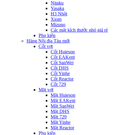
Nitaku
Yasaka
H3 Nhật
Xiom
Mizuno
Các mặt kích thước nhỏ giá rẻ
Phụ kiện
Hàng Nội địa Tàu mới
Cốt vợt
Cốt Huieson
Cốt EAKent
Cốt SanWei
Cốt DHS
Cốt Yinhe
Cốt Reactor
Cốt 729
Mặt vợt
Mặt Huieson
Mặt EAKent
Mặt SanWei
Mặt DHS
Mặt 729
Mặt Yinhe
Mặt Reactor
Phụ kiện