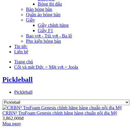
Bóng thi đấu
Bàn bóng bàn
Quần áo bóng bàn
Giầy
Giầy chính hãng
Giầy F1
Bao vợt - Túi vợt - Ba lô
Phụ kiện bóng bàn
Tin tức
Liên hệ
Trang chủ
Cốt và mặt Đức > Mặt vợt > Joola
Pickleball
Pickleball
CRBN³ TruFoam Genesis chính hãng hàng chuẩn nội địa Mỹ
3,862,000đ
Mua ngay