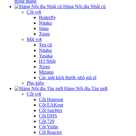
trong tháng
Hàng Nội địa Nhật cũ
Cốt vợt
Butterfly
Nitaku
Stiga
Xiom
Mặt vợt
Ten cũ
Nitaku
Yasaka
H3 Nhật
Xiom
Mizuno
Các mặt kích thước nhỏ giá rẻ
Phụ kiện
Hàng Nội địa Tàu mới
Cốt vợt
Cốt Huieson
Cốt EAKent
Cốt SanWei
Cốt DHS
Cốt 729
Cốt Yinhe
Cốt Reactor