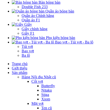
Bàn bóng bàn
Double Fish 233
Quần áo bóng bàn
Quần áo Chính hãng
Quần áo F1
Giầy
Giầy chính hãng
Giầy F1
Phụ kiện bóng bàn
Bao vợt - Túi vợt - Ba lô
Túi vợt
Bao vợt
Ba lô
Trang chủ
Giới thiệu
Sản phẩm
Hàng Nội địa Nhật cũ
Cốt vợt
Butterfly
Nitaku
Stiga
Xiom
Mặt vợt
Ten cũ