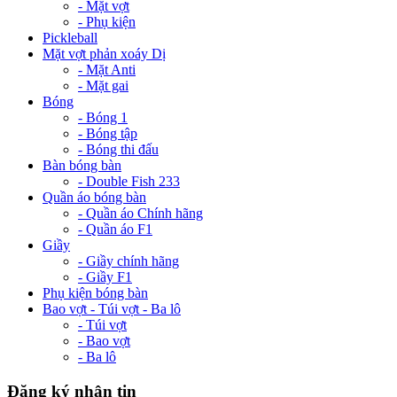
- Mặt vợt
- Phụ kiện
Pickleball
Mặt vợt phản xoáy Dị
- Mặt Anti
- Mặt gai
Bóng
- Bóng 1
- Bóng tập
- Bóng thi đấu
Bàn bóng bàn
- Double Fish 233
Quần áo bóng bàn
- Quần áo Chính hãng
- Quần áo F1
Giầy
- Giầy chính hãng
- Giầy F1
Phụ kiện bóng bàn
Bao vợt - Túi vợt - Ba lô
- Túi vợt
- Bao vợt
- Ba lô
Đăng ký nhận tin