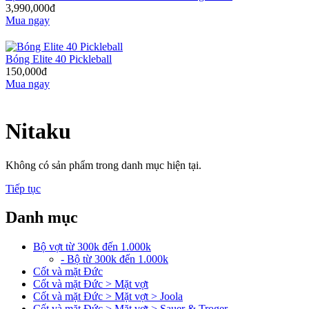
3,990,000đ
Mua ngay
Bóng Elite 40 Pickleball
150,000đ
Mua ngay
Nitaku
Không có sản phẩm trong danh mục hiện tại.
Tiếp tục
Danh mục
Bộ vợt từ 300k đến 1.000k
- Bộ từ 300k đến 1.000k
Cốt và mặt Đức
Cốt và mặt Đức > Mặt vợt
Cốt và mặt Đức > Mặt vợt > Joola
Cốt và mặt Đức > Mặt vợt > Sauer & Troger