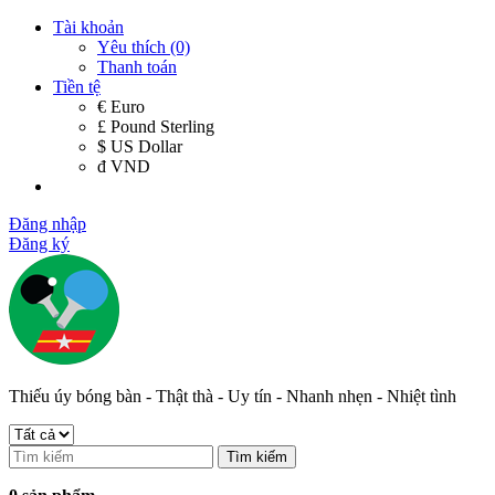
Tài khoản
Yêu thích (0)
Thanh toán
Tiền tệ
€ Euro
£ Pound Sterling
$ US Dollar
đ VND
Đăng nhập
Đăng ký
Thiếu úy bóng bàn - Thật thà - Uy tín - Nhanh nhẹn - Nhiệt tình
Tìm kiếm