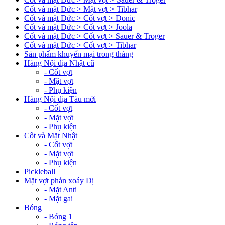
Cốt và mặt Đức > Mặt vợt > Tibhar
Cốt và mặt Đức > Cốt vợt > Donic
Cốt và mặt Đức > Cốt vợt > Joola
Cốt và mặt Đức > Cốt vợt > Sauer & Troger
Cốt và mặt Đức > Cốt vợt > Tibhar
Sản phẩm khuyến mại trong tháng
Hàng Nội địa Nhật cũ
- Cốt vợt
- Mặt vợt
- Phụ kiện
Hàng Nội địa Tàu mới
- Cốt vợt
- Mặt vợt
- Phụ kiện
Cốt và Mặt Nhật
- Cốt vợt
- Mặt vợt
- Phụ kiện
Pickleball
Mặt vợt phản xoáy Dị
- Mặt Anti
- Mặt gai
Bóng
- Bóng 1