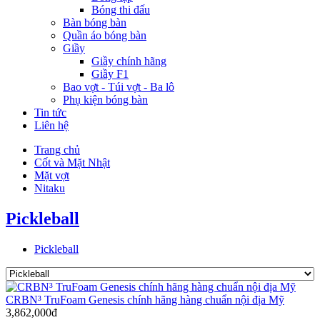
Bóng thi đấu
Bàn bóng bàn
Quần áo bóng bàn
Giầy
Giầy chính hãng
Giầy F1
Bao vợt - Túi vợt - Ba lô
Phụ kiện bóng bàn
Tin tức
Liên hệ
Trang chủ
Cốt và Mặt Nhật
Mặt vợt
Nitaku
Pickleball
Pickleball
CRBN³ TruFoam Genesis chính hãng hàng chuẩn nội địa Mỹ
3,862,000đ