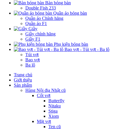
Bàn bóng bàn
Double Fish 233
Quần áo bóng bàn
Quần áo Chính hãng
Quần áo F1
Giầy
Giầy chính hãng
Giầy F1
Phụ kiện bóng bàn
Bao vợt - Túi vợt - Ba lô
Túi vợt
Bao vợt
Ba lô
Trang chủ
Giới thiệu
Sản phẩm
Hàng Nội địa Nhật cũ
Cốt vợt
Butterfly
Nitaku
Stiga
Xiom
Mặt vợt
Ten cũ