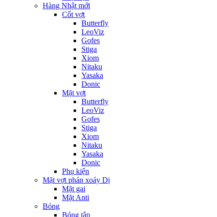
Hàng Nhật mới
Cốt vợt
Butterfly
LeoViz
Gofes
Stiga
Xiom
Nitaku
Yasaka
Donic
Mặt vợt
Butterfly
LeoViz
Gofes
Stiga
Xiom
Nitaku
Yasaka
Donic
Phụ kiện
Mặt vợt phản xoáy Dị
Mặt gai
Mặt Anti
Bóng
Bóng tập