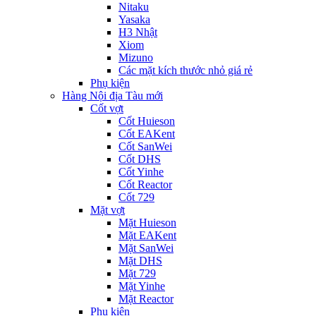
Nitaku
Yasaka
H3 Nhật
Xiom
Mizuno
Các mặt kích thước nhỏ giá rẻ
Phụ kiện
Hàng Nội địa Tàu mới
Cốt vợt
Cốt Huieson
Cốt EAKent
Cốt SanWei
Cốt DHS
Cốt Yinhe
Cốt Reactor
Cốt 729
Mặt vợt
Mặt Huieson
Mặt EAKent
Mặt SanWei
Mặt DHS
Mặt 729
Mặt Yinhe
Mặt Reactor
Phụ kiện