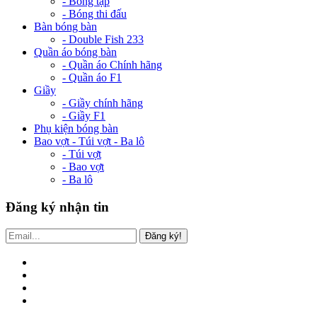
- Bóng tập
- Bóng thi đấu
Bàn bóng bàn
- Double Fish 233
Quần áo bóng bàn
- Quần áo Chính hãng
- Quần áo F1
Giầy
- Giầy chính hãng
- Giầy F1
Phụ kiện bóng bàn
Bao vợt - Túi vợt - Ba lô
- Túi vợt
- Bao vợt
- Ba lô
Đăng ký nhận tin
Đăng ký!