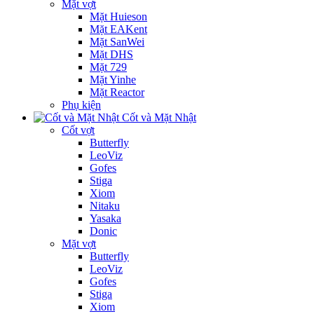
Mặt vợt
Mặt Huieson
Mặt EAKent
Mặt SanWei
Mặt DHS
Mặt 729
Mặt Yinhe
Mặt Reactor
Phụ kiện
Cốt và Mặt Nhật
Cốt vợt
Butterfly
LeoViz
Gofes
Stiga
Xiom
Nitaku
Yasaka
Donic
Mặt vợt
Butterfly
LeoViz
Gofes
Stiga
Xiom