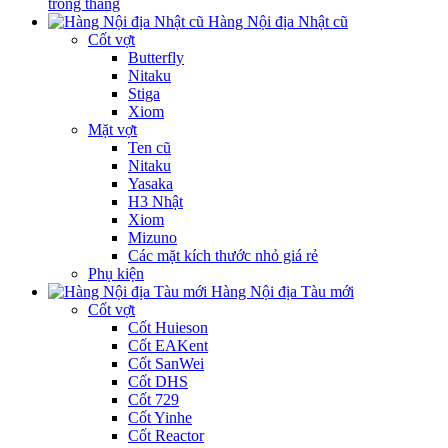
trong tháng
Hàng Nội địa Nhật cũ
Cốt vợt
Butterfly
Nitaku
Stiga
Xiom
Mặt vợt
Ten cũ
Nitaku
Yasaka
H3 Nhật
Xiom
Mizuno
Các mặt kích thước nhỏ giá rẻ
Phụ kiện
Hàng Nội địa Tàu mới
Cốt vợt
Cốt Huieson
Cốt EAKent
Cốt SanWei
Cốt DHS
Cốt 729
Cốt Yinhe
Cốt Reactor