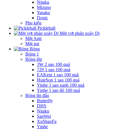
Nitaku
Mizuno
Yasaka
Donic
Phụ kiện
Pickleball
Mặt vợt phản xoáy Dị
Mặt Anti
Mặt gai
Bóng
Bóng 1
Bóng tập
3W 2 sao 100 quả
729 1 sao 100 quả
EAKent 1 sao 100 quả
HuieSon 1 sao 100 quả
Yinhe 1 sao xanh 100 quả
Yinhe 1 sao đỏ 100 quả
Bóng thi đấu
Butterfly
DHS
Nitaku
SanWei
XuShaoFa
Yinhe