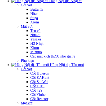
Hàng Nội địa Nhật cũ
Cốt vợt
Butterfly
Nitaku
Stiga
Xiom
Mặt vợt
Ten cũ
Nitaku
Yasaka
H3 Nhật
Xiom
Mizuno
Các mặt kích thước nhỏ giá rẻ
Phụ kiện
Hàng Nội địa Tàu mới
Cốt vợt
Cốt Huieson
Cốt EAKent
Cốt SanWei
Cốt DHS
Cốt 729
Cốt Yinhe
Cốt Reactor
Mặt vợt