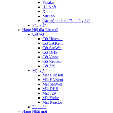
Yasaka
H3 Nhật
Xiom
Mizuno
Các mặt kích thước nhỏ giá rẻ
Phụ kiện
Hàng Nội địa Tàu mới
Cốt vợt
Cốt Huieson
Cốt EAKent
Cốt SanWei
Cốt DHS
Cốt Yinhe
Cốt Reactor
Cốt 729
Mặt vợt
Mặt Huieson
Mặt EAKent
Mặt SanWei
Mặt DHS
Mặt 729
Mặt Yinhe
Mặt Reactor
Phụ kiện
Hàng Nhật mới