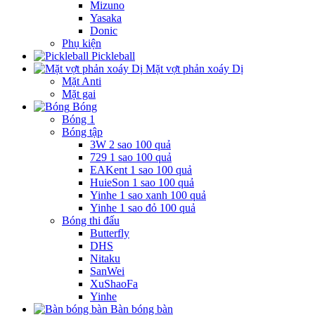
Mizuno
Yasaka
Donic
Phụ kiện
Pickleball
Mặt vợt phản xoáy Dị
Mặt Anti
Mặt gai
Bóng
Bóng 1
Bóng tập
3W 2 sao 100 quả
729 1 sao 100 quả
EAKent 1 sao 100 quả
HuieSon 1 sao 100 quả
Yinhe 1 sao xanh 100 quả
Yinhe 1 sao đỏ 100 quả
Bóng thi đấu
Butterfly
DHS
Nitaku
SanWei
XuShaoFa
Yinhe
Bàn bóng bàn