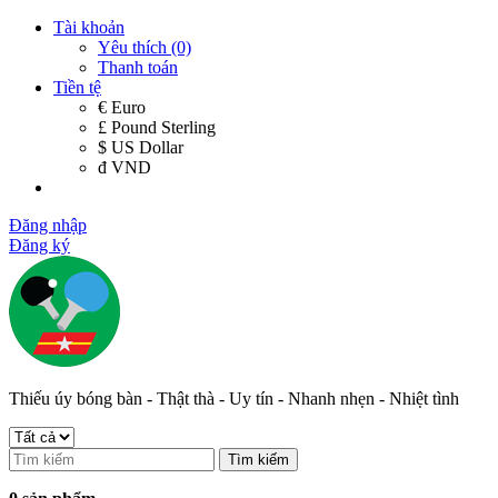
Tài khoản
Yêu thích (0)
Thanh toán
Tiền tệ
€ Euro
£ Pound Sterling
$ US Dollar
đ VND
Đăng nhập
Đăng ký
Thiếu úy bóng bàn - Thật thà - Uy tín - Nhanh nhẹn - Nhiệt tình
Tìm kiếm