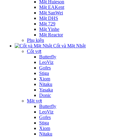
Mặt Huieson
Mặt EAKent
Mặt SanWei
Mặt DHS
Mặt 729
Mặt Yinhe
Mặt Reactor
Phụ kiện
Cốt và Mặt Nhật
Cốt vợt
Butterfly
LeoViz
Gofes
Stiga
Xiom
Nitaku
Yasaka
Donic
Mặt vợt
Butterfly
LeoViz
Gofes
Stiga
Xiom
Nitaku