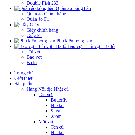
Double Fish 233
Quần áo bóng bàn
Quần áo Chính hãng
Quần áo F1
Giầy
Giầy chính hãng
Giầy F1
Phụ kiện bóng bàn
Bao vợt - Túi vợt - Ba lô
Túi vợt
Bao vợt
Ba lô
Trang chủ
Giới thiệu
Sản phẩm
Hàng Nội địa Nhật cũ
Cốt vợt
Butterfly
Nitaku
Stiga
Xiom
Mặt vợt
Ten cũ
Nitaku