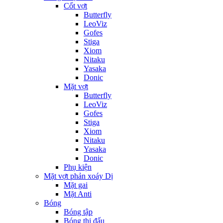
Cốt vợt
Butterfly
LeoViz
Gofes
Stiga
Xiom
Nitaku
Yasaka
Donic
Mặt vợt
Butterfly
LeoViz
Gofes
Stiga
Xiom
Nitaku
Yasaka
Donic
Phụ kiện
Mặt vợt phản xoáy Dị
Mặt gai
Mặt Anti
Bóng
Bóng tập
Bóng thi đấu