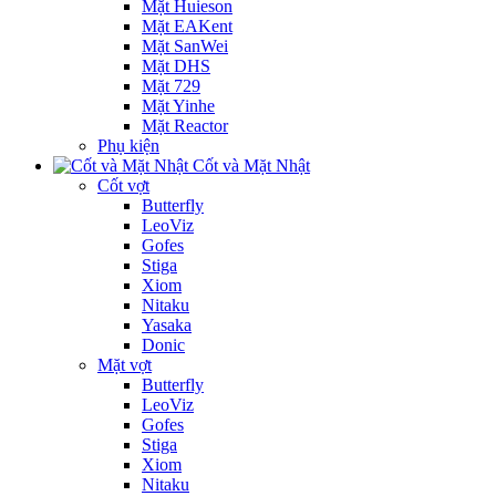
Mặt Huieson
Mặt EAKent
Mặt SanWei
Mặt DHS
Mặt 729
Mặt Yinhe
Mặt Reactor
Phụ kiện
Cốt và Mặt Nhật
Cốt vợt
Butterfly
LeoViz
Gofes
Stiga
Xiom
Nitaku
Yasaka
Donic
Mặt vợt
Butterfly
LeoViz
Gofes
Stiga
Xiom
Nitaku