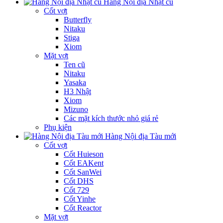
Hàng Nội địa Nhật cũ
Cốt vợt
Butterfly
Nitaku
Stiga
Xiom
Mặt vợt
Ten cũ
Nitaku
Yasaka
H3 Nhật
Xiom
Mizuno
Các mặt kích thước nhỏ giá rẻ
Phụ kiện
Hàng Nội địa Tàu mới
Cốt vợt
Cốt Huieson
Cốt EAKent
Cốt SanWei
Cốt DHS
Cốt 729
Cốt Yinhe
Cốt Reactor
Mặt vợt