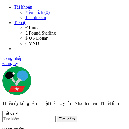
Tài khoản
Yêu thích (0)
Thanh toán
Tiền tệ
€ Euro
£ Pound Sterling
$ US Dollar
đ VND
Đăng nhập
Đăng ký
Thiếu úy bóng bàn - Thật thà - Uy tín - Nhanh nhẹn - Nhiệt tình
Tìm kiếm