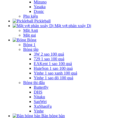
Mizuno
Yasaka
Donic
Phụ kiện
Pickleball
Mặt vợt phản xoáy Dị
Mặt Anti
Mặt gai
Bóng
Bóng 1
Bóng tập
3W 2 sao 100 quả
729 1 sao 100 quả
EAKent 1 sao 100 quả
HuieSon 1 sao 100 quả
Yinhe 1 sao xanh 100 quả
Yinhe 1 sao đỏ 100 quả
Bóng thi đấu
Butterfly
DHS
Nitaku
SanWei
XuShaoFa
Yinhe
Bàn bóng bàn