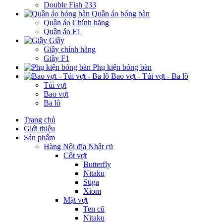
Double Fish 233
Quần áo bóng bàn
Quần áo Chính hãng
Quần áo F1
Giầy
Giầy chính hãng
Giầy F1
Phụ kiện bóng bàn
Bao vợt - Túi vợt - Ba lô
Túi vợt
Bao vợt
Ba lô
Trang chủ
Giới thiệu
Sản phẩm
Hàng Nội địa Nhật cũ
Cốt vợt
Butterfly
Nitaku
Stiga
Xiom
Mặt vợt
Ten cũ
Nitaku