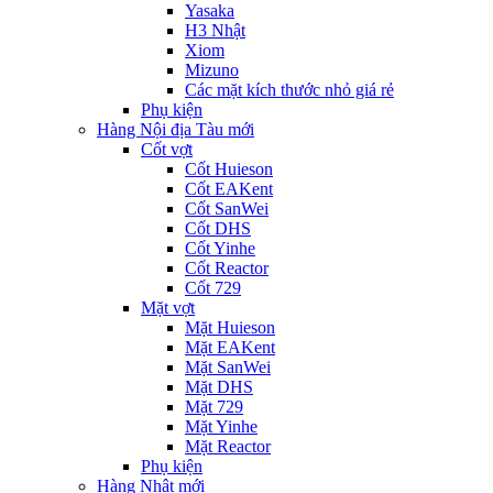
Yasaka
H3 Nhật
Xiom
Mizuno
Các mặt kích thước nhỏ giá rẻ
Phụ kiện
Hàng Nội địa Tàu mới
Cốt vợt
Cốt Huieson
Cốt EAKent
Cốt SanWei
Cốt DHS
Cốt Yinhe
Cốt Reactor
Cốt 729
Mặt vợt
Mặt Huieson
Mặt EAKent
Mặt SanWei
Mặt DHS
Mặt 729
Mặt Yinhe
Mặt Reactor
Phụ kiện
Hàng Nhật mới