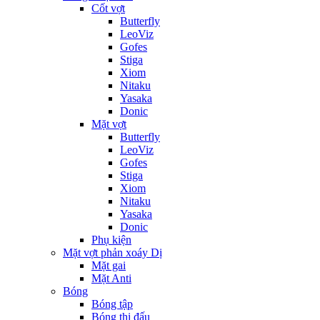
Cốt vợt
Butterfly
LeoViz
Gofes
Stiga
Xiom
Nitaku
Yasaka
Donic
Mặt vợt
Butterfly
LeoViz
Gofes
Stiga
Xiom
Nitaku
Yasaka
Donic
Phụ kiện
Mặt vợt phản xoáy Dị
Mặt gai
Mặt Anti
Bóng
Bóng tập
Bóng thi đấu