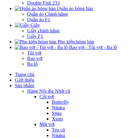
Double Fish 233
Quần áo bóng bàn
Quần áo Chính hãng
Quần áo F1
Giầy
Giầy chính hãng
Giầy F1
Phụ kiện bóng bàn
Bao vợt - Túi vợt - Ba lô
Túi vợt
Bao vợt
Ba lô
Trang chủ
Giới thiệu
Sản phẩm
Hàng Nội địa Nhật cũ
Cốt vợt
Butterfly
Nitaku
Stiga
Xiom
Mặt vợt
Ten cũ
Nitaku