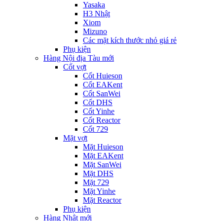
Yasaka
H3 Nhật
Xiom
Mizuno
Các mặt kích thước nhỏ giá rẻ
Phụ kiện
Hàng Nội địa Tàu mới
Cốt vợt
Cốt Huieson
Cốt EAKent
Cốt SanWei
Cốt DHS
Cốt Yinhe
Cốt Reactor
Cốt 729
Mặt vợt
Mặt Huieson
Mặt EAKent
Mặt SanWei
Mặt DHS
Mặt 729
Mặt Yinhe
Mặt Reactor
Phụ kiện
Hàng Nhật mới