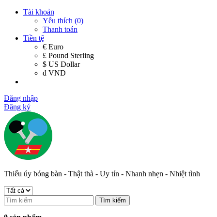
Tài khoản
Yêu thích (0)
Thanh toán
Tiền tệ
€ Euro
£ Pound Sterling
$ US Dollar
đ VND
Đăng nhập
Đăng ký
Thiếu úy bóng bàn - Thật thà - Uy tín - Nhanh nhẹn - Nhiệt tình
Tìm kiếm