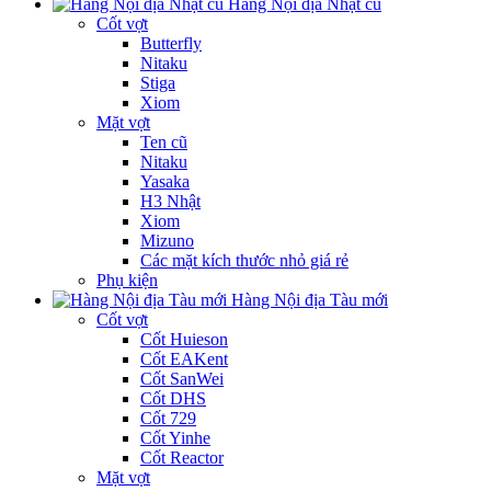
Hàng Nội địa Nhật cũ
Cốt vợt
Butterfly
Nitaku
Stiga
Xiom
Mặt vợt
Ten cũ
Nitaku
Yasaka
H3 Nhật
Xiom
Mizuno
Các mặt kích thước nhỏ giá rẻ
Phụ kiện
Hàng Nội địa Tàu mới
Cốt vợt
Cốt Huieson
Cốt EAKent
Cốt SanWei
Cốt DHS
Cốt 729
Cốt Yinhe
Cốt Reactor
Mặt vợt