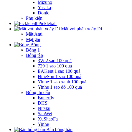
Mizuno
Yasaka
Donic
Phụ kiện
Pickleball
Mặt vợt phản xoáy Dị
Mặt Anti
Mặt gai
Bóng
Bóng 1
Bóng tập
3W 2 sao 100 quả
729 1 sao 100 quả
EAKent 1 sao 100 quả
HuieSon 1 sao 100 quả
Yinhe 1 sao xanh 100 quả
Yinhe 1 sao đỏ 100 quả
Bóng thi đấu
Butterfly
DHS
Nitaku
SanWei
XuShaoFa
Yinhe
Bàn bóng bàn