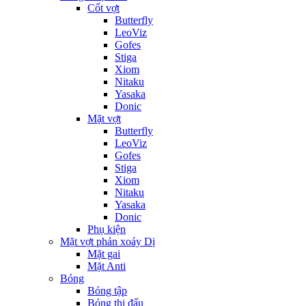
Cốt vợt
Butterfly
LeoViz
Gofes
Stiga
Xiom
Nitaku
Yasaka
Donic
Mặt vợt
Butterfly
LeoViz
Gofes
Stiga
Xiom
Nitaku
Yasaka
Donic
Phụ kiện
Mặt vợt phản xoáy Dị
Mặt gai
Mặt Anti
Bóng
Bóng tập
Bóng thi đấu