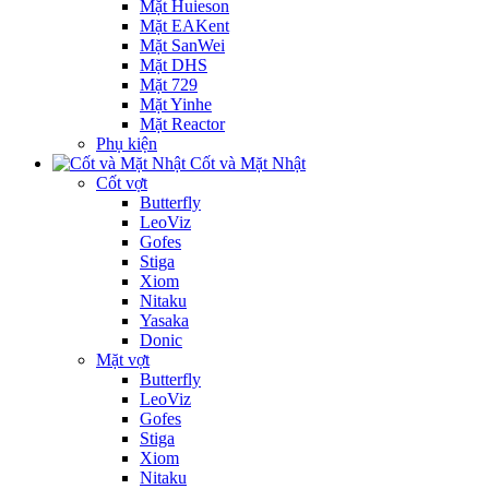
Mặt Huieson
Mặt EAKent
Mặt SanWei
Mặt DHS
Mặt 729
Mặt Yinhe
Mặt Reactor
Phụ kiện
Cốt và Mặt Nhật
Cốt vợt
Butterfly
LeoViz
Gofes
Stiga
Xiom
Nitaku
Yasaka
Donic
Mặt vợt
Butterfly
LeoViz
Gofes
Stiga
Xiom
Nitaku