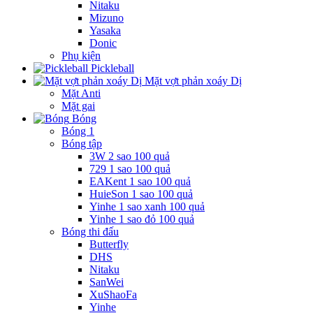
Nitaku
Mizuno
Yasaka
Donic
Phụ kiện
Pickleball
Mặt vợt phản xoáy Dị
Mặt Anti
Mặt gai
Bóng
Bóng 1
Bóng tập
3W 2 sao 100 quả
729 1 sao 100 quả
EAKent 1 sao 100 quả
HuieSon 1 sao 100 quả
Yinhe 1 sao xanh 100 quả
Yinhe 1 sao đỏ 100 quả
Bóng thi đấu
Butterfly
DHS
Nitaku
SanWei
XuShaoFa
Yinhe