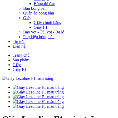
Bóng thi đấu
Bàn bóng bàn
Quần áo bóng bàn
Giầy
Giầy chính hãng
Giầy F1
Bao vợt - Túi vợt - Ba lô
Phụ kiện bóng bàn
Tin tức
Liên hệ
Trang chủ
Sản phẩm
Giầy
Giầy F1