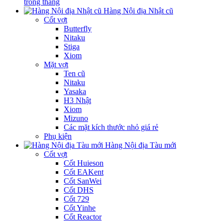
trong tháng
Hàng Nội địa Nhật cũ
Cốt vợt
Butterfly
Nitaku
Stiga
Xiom
Mặt vợt
Ten cũ
Nitaku
Yasaka
H3 Nhật
Xiom
Mizuno
Các mặt kích thước nhỏ giá rẻ
Phụ kiện
Hàng Nội địa Tàu mới
Cốt vợt
Cốt Huieson
Cốt EAKent
Cốt SanWei
Cốt DHS
Cốt 729
Cốt Yinhe
Cốt Reactor