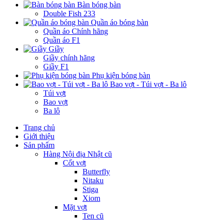
Bàn bóng bàn
Double Fish 233
Quần áo bóng bàn
Quần áo Chính hãng
Quần áo F1
Giầy
Giầy chính hãng
Giầy F1
Phụ kiện bóng bàn
Bao vợt - Túi vợt - Ba lô
Túi vợt
Bao vợt
Ba lô
Trang chủ
Giới thiệu
Sản phẩm
Hàng Nội địa Nhật cũ
Cốt vợt
Butterfly
Nitaku
Stiga
Xiom
Mặt vợt
Ten cũ