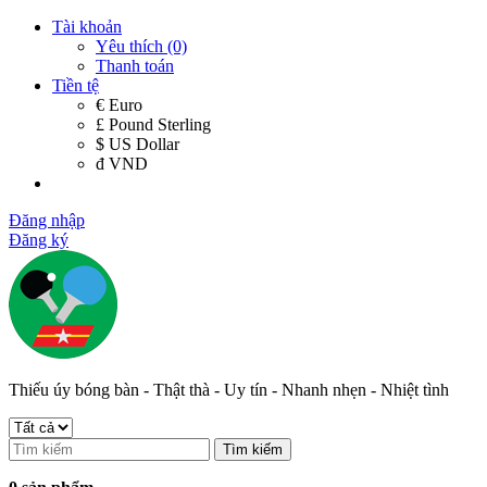
Tài khoản
Yêu thích (0)
Thanh toán
Tiền tệ
€ Euro
£ Pound Sterling
$ US Dollar
đ VND
Đăng nhập
Đăng ký
Thiếu úy bóng bàn - Thật thà - Uy tín - Nhanh nhẹn - Nhiệt tình
Tìm kiếm