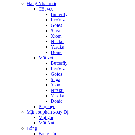
Hàng Nhật mới
Cốt vợt
Butterfly
LeoViz
Gofes
Stiga
Xiom
Nitaku
Yasaka
Donic
Mặt vợt
Butterfly
LeoViz
Gofes
Stiga
Xiom
Nitaku
Yasaka
Donic
Phụ kiện
Mặt vợt phản xoáy Dị
Mặt gai
Mặt Anti
Bóng
Bóng tập