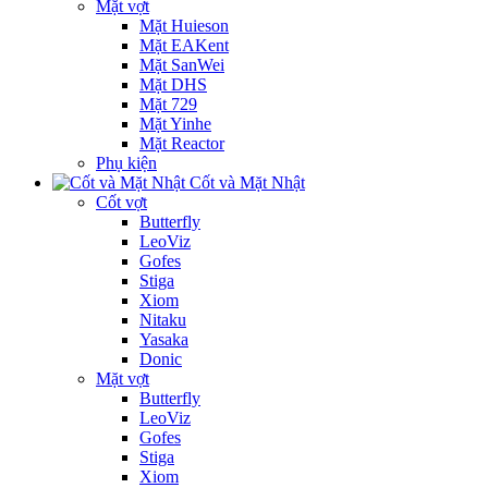
Mặt vợt
Mặt Huieson
Mặt EAKent
Mặt SanWei
Mặt DHS
Mặt 729
Mặt Yinhe
Mặt Reactor
Phụ kiện
Cốt và Mặt Nhật
Cốt vợt
Butterfly
LeoViz
Gofes
Stiga
Xiom
Nitaku
Yasaka
Donic
Mặt vợt
Butterfly
LeoViz
Gofes
Stiga
Xiom