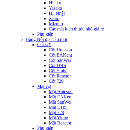
Nitaku
Yasaka
H3 Nhật
Xiom
Mizuno
Các mặt kích thước nhỏ giá rẻ
Phụ kiện
Hàng Nội địa Tàu mới
Cốt vợt
Cốt Huieson
Cốt EAKent
Cốt SanWei
Cốt DHS
Cốt Yinhe
Cốt Reactor
Cốt 729
Mặt vợt
Mặt Huieson
Mặt EAKent
Mặt SanWei
Mặt DHS
Mặt 729
Mặt Yinhe
Mặt Reactor
Phụ kiện