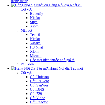
trong tháng
Hàng Nội địa Nhật cũ
Cốt vợt
Butterfly
Nitaku
Stiga
Xiom
Mặt vợt
Ten cũ
Nitaku
Yasaka
H3 Nhật
Xiom
Mizuno
Các mặt kích thước nhỏ giá rẻ
Phụ kiện
Hàng Nội địa Tàu mới
Cốt vợt
Cốt Huieson
Cốt EAKent
Cốt SanWei
Cốt DHS
Cốt 729
Cốt Yinhe
Cốt Reactor