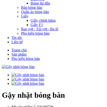
Bóng thi đấu
Bàn bóng bàn
Quần áo bóng bàn
Giầy
Giầy chính hãng
Giầy F1
Bao vợt - Túi vợt - Ba lô
Phụ kiện bóng bàn
Tin tức
Liên hệ
Trang chủ
Sản phẩm
Phụ kiện bóng bàn
Gậy nhặt bóng bàn
Mã sản phẩm: GAY100736