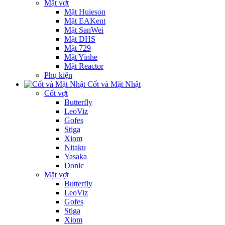
Mặt vợt
Mặt Huieson
Mặt EAKent
Mặt SanWei
Mặt DHS
Mặt 729
Mặt Yinhe
Mặt Reactor
Phụ kiện
Cốt và Mặt Nhật
Cốt vợt
Butterfly
LeoViz
Gofes
Stiga
Xiom
Nitaku
Yasaka
Donic
Mặt vợt
Butterfly
LeoViz
Gofes
Stiga
Xiom