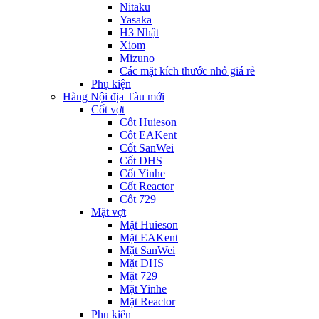
Nitaku
Yasaka
H3 Nhật
Xiom
Mizuno
Các mặt kích thước nhỏ giá rẻ
Phụ kiện
Hàng Nội địa Tàu mới
Cốt vợt
Cốt Huieson
Cốt EAKent
Cốt SanWei
Cốt DHS
Cốt Yinhe
Cốt Reactor
Cốt 729
Mặt vợt
Mặt Huieson
Mặt EAKent
Mặt SanWei
Mặt DHS
Mặt 729
Mặt Yinhe
Mặt Reactor
Phụ kiện