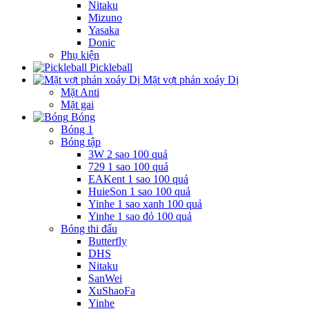
Nitaku
Mizuno
Yasaka
Donic
Phụ kiện
Pickleball
Mặt vợt phản xoáy Dị
Mặt Anti
Mặt gai
Bóng
Bóng 1
Bóng tập
3W 2 sao 100 quả
729 1 sao 100 quả
EAKent 1 sao 100 quả
HuieSon 1 sao 100 quả
Yinhe 1 sao xanh 100 quả
Yinhe 1 sao đỏ 100 quả
Bóng thi đấu
Butterfly
DHS
Nitaku
SanWei
XuShaoFa
Yinhe