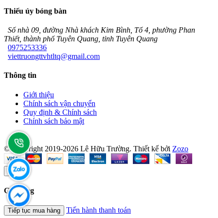
Thiếu úy bóng bàn
Số nhà 09, đường Nhà khách Kim Bình, Tổ 4, phường Phan
Thiết, thành phố Tuyên Quang, tỉnh Tuyên Quang
0975253336
viettruongttvhtltq@gmail.com
Thông tin
Giới thiệu
Chính sách vận chuyển
Quy định & Chính sách
Chính sách bảo mật
© Copyright 2019-2026 Lê Hữu Trường.
Thiết kế bởi
Zozo
×
Giỏ hàng
Tiến hành thanh toán
Tiếp tục mua hàng