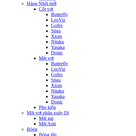
Hàng Nhật mới
Cốt vợt
Butterfly
LeoViz
Gofes
Stiga
Xiom
Nitaku
Yasaka
Donic
Mặt vợt
Butterfly
LeoViz
Gofes
Stiga
Xiom
Nitaku
Yasaka
Donic
Phụ kiện
Mặt vợt phản xoáy Dị
Mặt gai
Mặt Anti
Bóng
Bóng tập