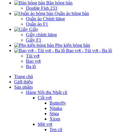
Bàn bóng bàn
Double Fish 233
Quần áo bóng bàn
Quần áo Chính hãng
Quần áo F1
Giầy
Giầy chính hãng
Giầy F1
Phụ kiện bóng bàn
Bao vợt - Túi vợt - Ba lô
Túi vợt
Bao vợt
Ba lô
Trang chủ
Giới thiệu
Sản phẩm
Hàng Nội địa Nhật cũ
Cốt vợt
Butterfly
Nitaku
Stiga
Xiom
Mặt vợt
Ten cũ