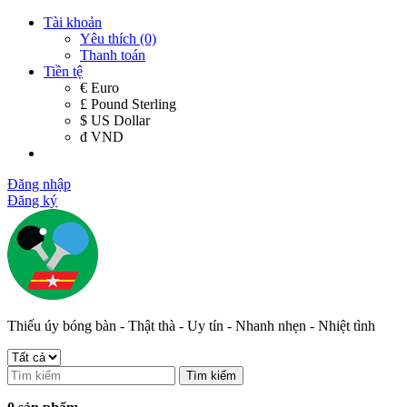
Tài khoản
Yêu thích (0)
Thanh toán
Tiền tệ
€ Euro
£ Pound Sterling
$ US Dollar
đ VND
Đăng nhập
Đăng ký
Thiếu úy bóng bàn - Thật thà - Uy tín - Nhanh nhẹn - Nhiệt tình
Tìm kiếm