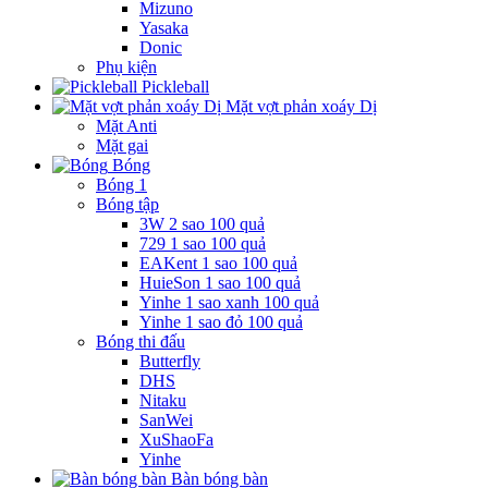
Mizuno
Yasaka
Donic
Phụ kiện
Pickleball
Mặt vợt phản xoáy Dị
Mặt Anti
Mặt gai
Bóng
Bóng 1
Bóng tập
3W 2 sao 100 quả
729 1 sao 100 quả
EAKent 1 sao 100 quả
HuieSon 1 sao 100 quả
Yinhe 1 sao xanh 100 quả
Yinhe 1 sao đỏ 100 quả
Bóng thi đấu
Butterfly
DHS
Nitaku
SanWei
XuShaoFa
Yinhe
Bàn bóng bàn