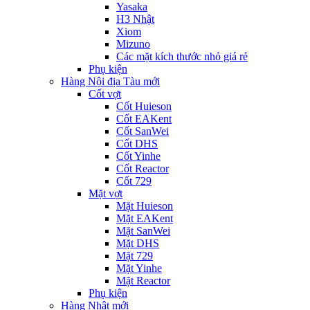
Yasaka
H3 Nhật
Xiom
Mizuno
Các mặt kích thước nhỏ giá rẻ
Phụ kiện
Hàng Nội địa Tàu mới
Cốt vợt
Cốt Huieson
Cốt EAKent
Cốt SanWei
Cốt DHS
Cốt Yinhe
Cốt Reactor
Cốt 729
Mặt vợt
Mặt Huieson
Mặt EAKent
Mặt SanWei
Mặt DHS
Mặt 729
Mặt Yinhe
Mặt Reactor
Phụ kiện
Hàng Nhật mới