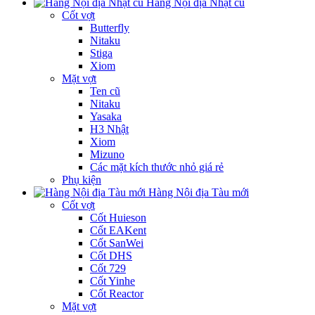
Hàng Nội địa Nhật cũ
Cốt vợt
Butterfly
Nitaku
Stiga
Xiom
Mặt vợt
Ten cũ
Nitaku
Yasaka
H3 Nhật
Xiom
Mizuno
Các mặt kích thước nhỏ giá rẻ
Phụ kiện
Hàng Nội địa Tàu mới
Cốt vợt
Cốt Huieson
Cốt EAKent
Cốt SanWei
Cốt DHS
Cốt 729
Cốt Yinhe
Cốt Reactor
Mặt vợt