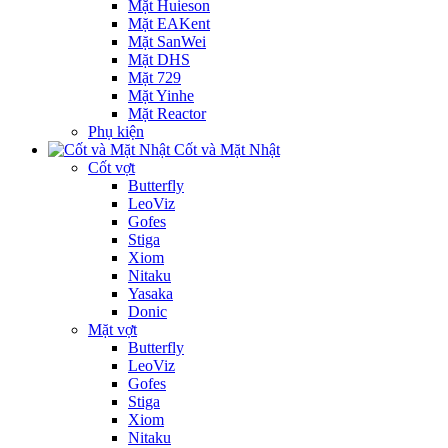
Mặt Huieson
Mặt EAKent
Mặt SanWei
Mặt DHS
Mặt 729
Mặt Yinhe
Mặt Reactor
Phụ kiện
Cốt và Mặt Nhật
Cốt vợt
Butterfly
LeoViz
Gofes
Stiga
Xiom
Nitaku
Yasaka
Donic
Mặt vợt
Butterfly
LeoViz
Gofes
Stiga
Xiom
Nitaku