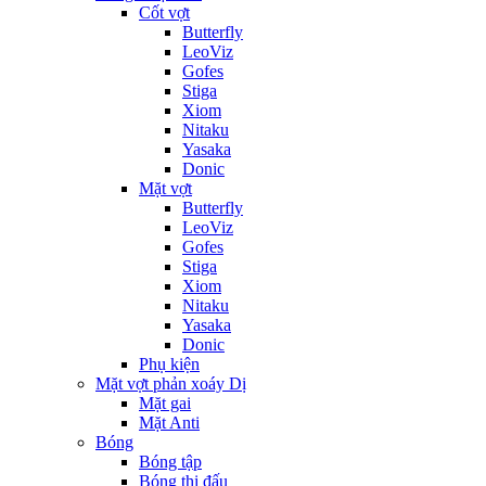
Cốt vợt
Butterfly
LeoViz
Gofes
Stiga
Xiom
Nitaku
Yasaka
Donic
Mặt vợt
Butterfly
LeoViz
Gofes
Stiga
Xiom
Nitaku
Yasaka
Donic
Phụ kiện
Mặt vợt phản xoáy Dị
Mặt gai
Mặt Anti
Bóng
Bóng tập
Bóng thi đấu