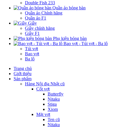
Double Fish 233
Quần áo bóng bàn
Quần áo Chính hãng
Quần áo F1
Giầy
Giầy chính hãng
Giầy F1
Phụ kiện bóng bàn
Bao vợt - Túi vợt - Ba lô
Túi vợt
Bao vợt
Ba lô
Trang chủ
Giới thiệu
Sản phẩm
Hàng Nội địa Nhật cũ
Cốt vợt
Butterfly
Nitaku
Stiga
Xiom
Mặt vợt
Ten cũ
Nitaku