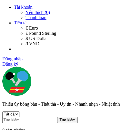
Tài khoản
Yêu thích (0)
Thanh toán
Tiền tệ
€ Euro
£ Pound Sterling
$ US Dollar
đ VND
Đăng nhập
Đăng ký
Thiếu úy bóng bàn - Thật thà - Uy tín - Nhanh nhẹn - Nhiệt tình
Tìm kiếm